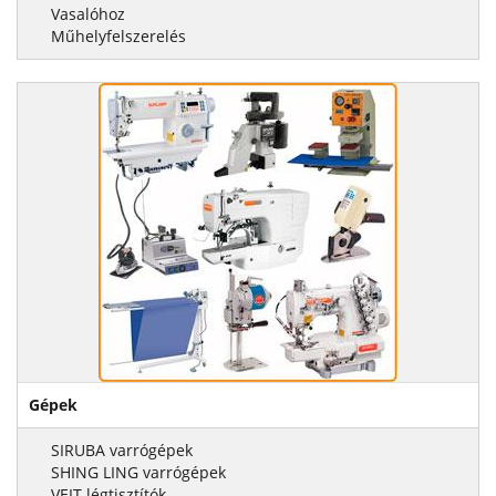
Vasalóhoz
Műhelyfelszerelés
Gépek
SIRUBA varrógépek
SHING LING varrógépek
VEIT légtisztítók