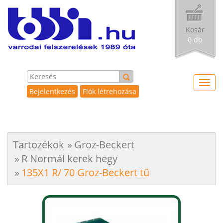
Kosár
0 db
Toggl
Bejelentkezés
Fiók létrehozása
navig
Tartozékok
Groz-Beckert
R Normál kerek hegy
135X1 R/ 70 Groz-Beckert tű