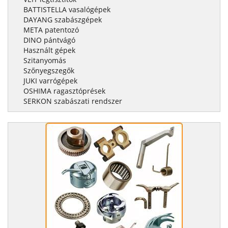
BATTISTELLA vasalógépek
DAYANG szabászgépek
META patentozó
DINO pántvágó
Használt gépek
Szitanyomás
Szőnyegszegők
JUKI varrógépek
OSHIMA ragasztóprések
SERKON szabászati rendszer