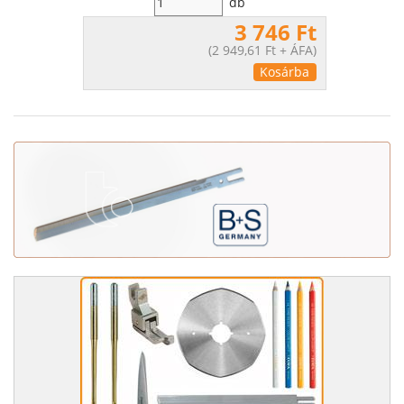
db
3 746 Ft
(
2 949,61 Ft
+ ÁFA)
Kosárba