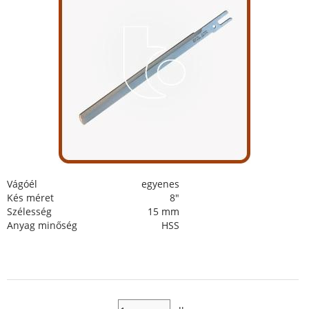
Vágóél
egyenes
Kés méret
8"
Szélesség
15 mm
Anyag minőség
HSS