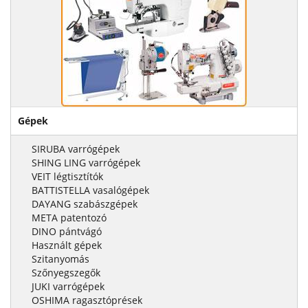
Gépek
SIRUBA varrógépek
SHING LING varrógépek
VEIT légtisztítók
BATTISTELLA vasalógépek
DAYANG szabászgépek
META patentozó
DINO pántvágó
Használt gépek
Szitanyomás
Szőnyegszegők
JUKI varrógépek
OSHIMA ragasztóprések