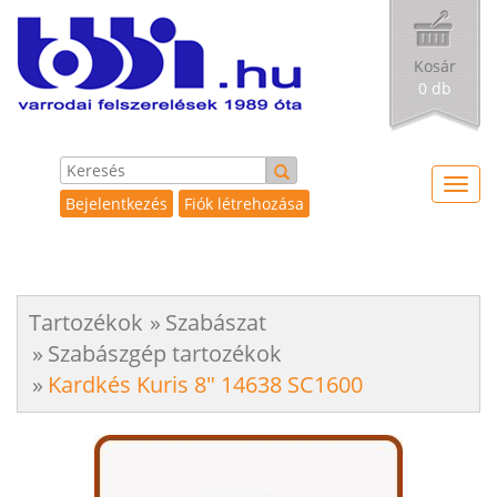
Kosár
0 db
Toggl
Bejelentkezés
Fiók létrehozása
navig
Tartozékok
Szabászat
Szabászgép tartozékok
Kardkés Kuris 8" 14638 SC1600