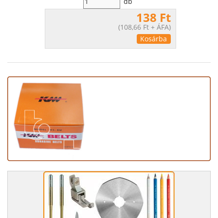
db
138 Ft
(
108,66 Ft
+ ÁFA)
Kosárba