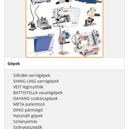
Gépek
SIRUBA varrógépek
SHING LING varrógépek
VEIT légtisztítók
BATTISTELLA vasalógépek
DAYANG szabászgépek
META patentozó
DINO pántvágó
Használt gépek
Szitanyomás
Szőnyegszegők