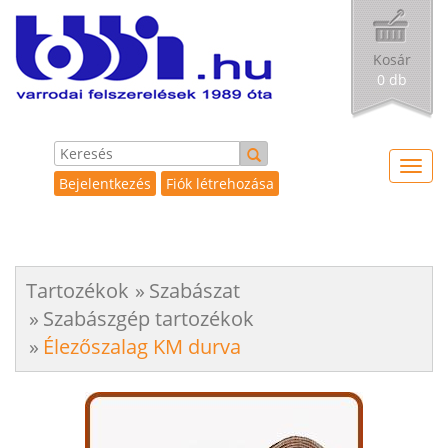
Kosár
0 db
Toggl
Bejelentkezés
Fiók létrehozása
navig
Tartozékok
Szabászat
Szabászgép tartozékok
Élezőszalag KM durva